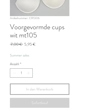
Artikelnummer: CR1306
Voorgevormde cups
wit mt105
Standardpreis
Sale-
 7,00 € 
5,95 €
Preis
Summer sales
Anzahl
*
In den Warenkorb
Sofortkauf