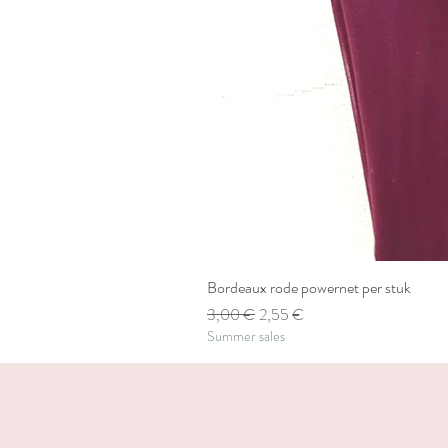
Bordeaux rode powernet per stuk
Standardpreis
Sale-Preis
3,00 €
2,55 €
Summer sales