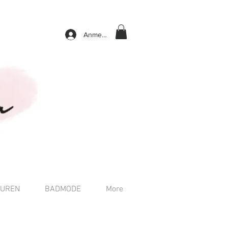
Anmelden
TUREN
BADMODE
More