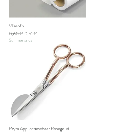
Vliesofix
Standardpreis
Sale-Preis
0,60 €
0,51 €
Summer sales
Prym Applicatieschaar Roségoud