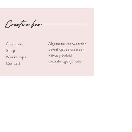
Create a bra
Algemene voorwaarden
Over ons
Leveringsvoorwaarden
Shop
Privacy beleid
Workshops
Betaalmogelijkheden
Contact
info
createabra@gmail.com
Schrijf je in voor de nieuwsbrief