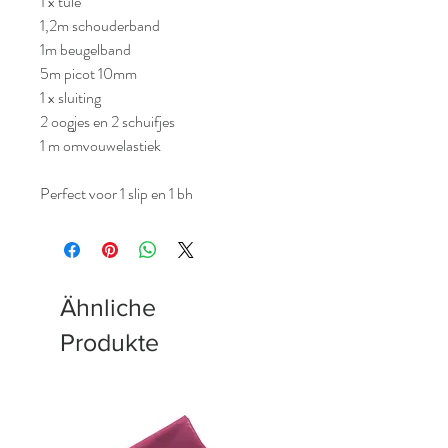
1 x tule
1,2m schouderband
1m beugelband
5m picot 10mm
1 x sluiting
2 oogjes en 2 schuifjes
1 m omvouwelastiek
Perfect voor 1 slip en 1 bh
Ähnliche
Produkte