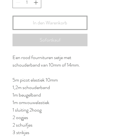
In den Warenkorb
Sofortkauf
Een rood fournituren setje met
schouderband van 10mm of 14mm.
5m picot elastiek 10mm
1,2m schouderband
1m beugelband
1m omvouwelastiek
1 sluiting 2hoog
2 oogjes
2 schuifjes
3 strikjes