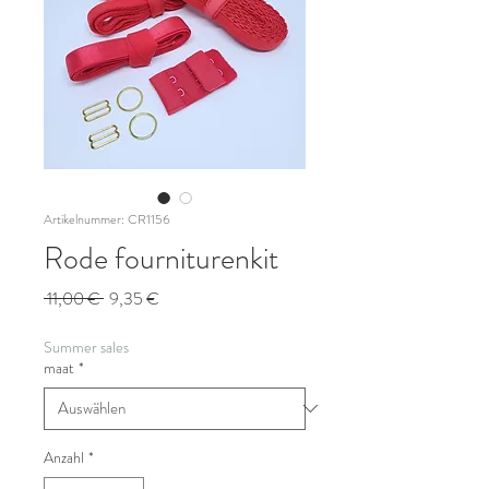
Artikelnummer: CR1156
Rode fourniturenkit
Standardpreis
Sale-
 11,00 € 
9,35 €
Preis
Summer sales
maat
*
Anzahl
*