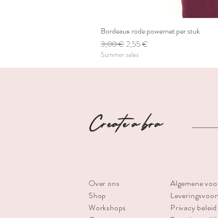
Bordeaux rode powernet per stuk
Standardpreis
Sale-Preis
3,00 €
2,55 €
Summer sales
Create a bra
Over ons
Algemene voo
Shop
Leveringsvoo
Workshops
Privacy beleid