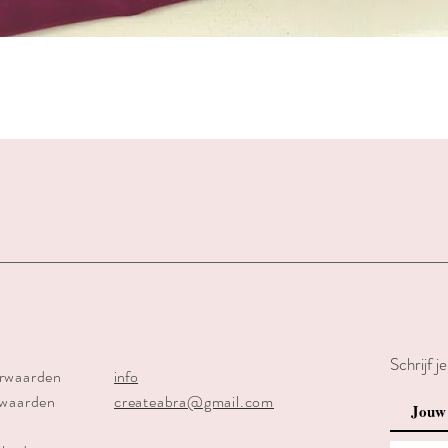
Schnellansicht
Schrijf j
rwaarden
info
rwaarden
createabra@gmail.com