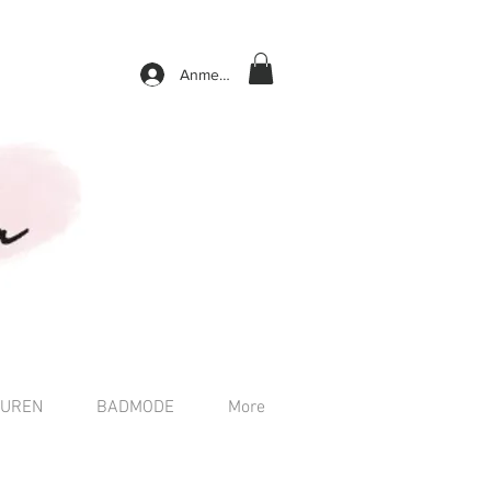
Anmelden
TUREN
BADMODE
More