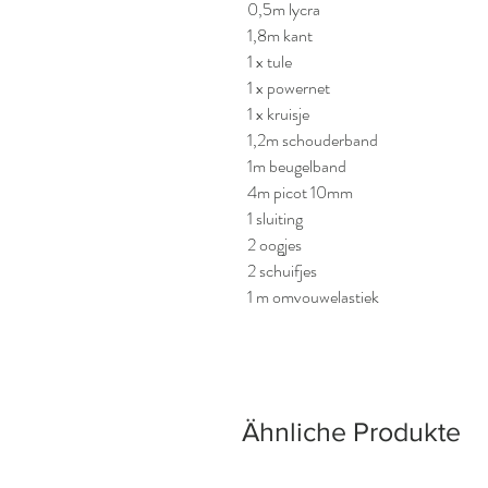
0,5m lycra
1,8m kant
1 x tule
1 x powernet
1 x kruisje
1,2m schouderband
1m beugelband
4m picot 10mm
1 sluiting
2 oogjes
2 schuifjes
1 m omvouwelastiek
Ähnliche Produkte