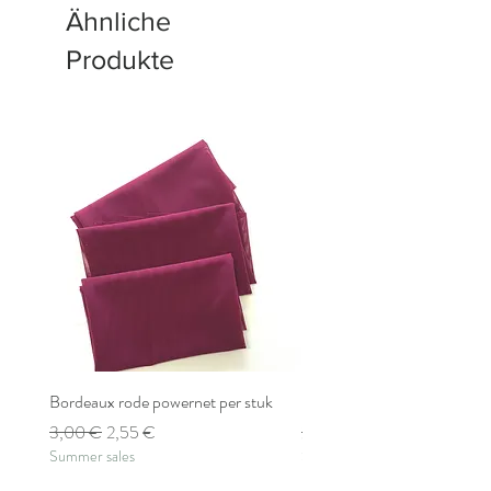
Ähnliche
Produkte
Bordeaux rode powernet per stuk
Bordeaux rode powernet pe
Standardpreis
Sale-Preis
Standardpreis
3,00 €
2,55 €
2,80 €
Summer sales
Summer sales