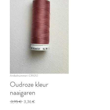
Artikelnummer: CR1212
Oudroze kleur
naaigaren
Standardpreis
Sale-
 3,95 € 
3,36 €
Preis