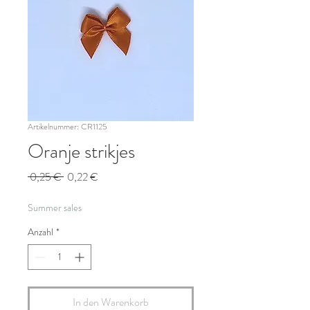
Artikelnummer: CR1125
Oranje strikjes
Standardpreis
Sale-
 0,25 € 
0,22 €
Preis
Summer sales
Anzahl
*
In den Warenkorb