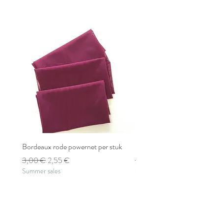
Bordeaux rode powernet per stuk
Bordeaux rode powernet pe
Standardpreis
Sale-Preis
Standardpreis
3,00 €
2,55 €
2,80 €
Summer sales
Summer sales