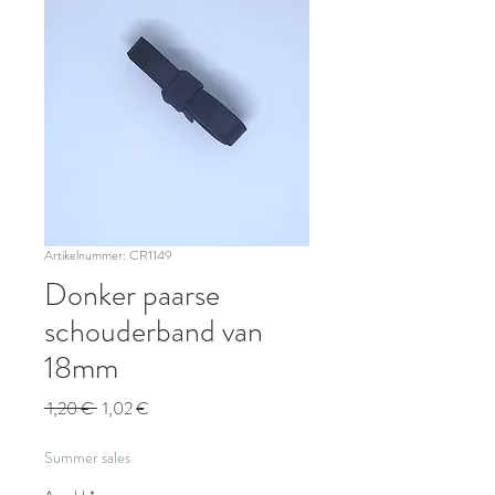
Artikelnummer: CR1149
Donker paarse
schouderband van
18mm
Standardpreis
Sale-
 1,20 € 
1,02 €
Preis
Summer sales