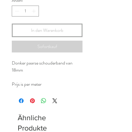
Anzahl
*
In den Warenkorb
Sofortkauf
Donker paarse schouderband van
18mm
Prijs is per meter
Ähnliche
Produkte