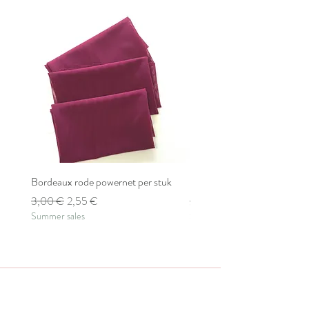
Bordeaux rode powernet per stuk
Bordeaux rode powernet pe
Standardpreis
Sale-Preis
Standardpreis
3,00 €
2,55 €
2,80 €
Summer sales
Summer sales