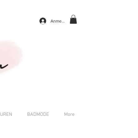
Anmelden
TUREN
BADMODE
More