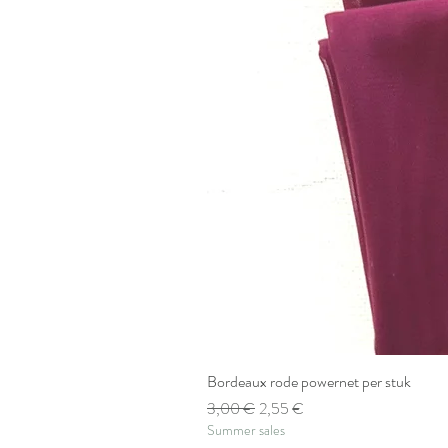
Bordeaux rode powernet per stuk
Standardpreis
Sale-Preis
3,00 €
2,55 €
Summer sales