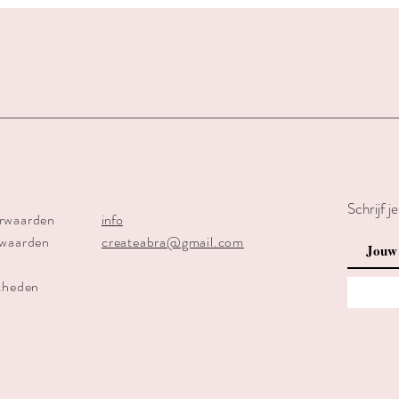
Schrijf j
rwaarden
info
rwaarden
createabra@gmail.com
kheden