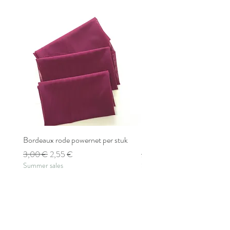
Bordeaux rode powernet per stuk
Bordeaux rode powernet pe
Standardpreis
Sale-Preis
Standardpreis
3,00 €
2,55 €
2,80 €
Summer sales
Summer sales