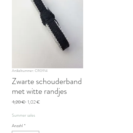
Artikelnummer: CR0914
Zwarte schouderband
met witte randjes
Standardpreis
Sale-
 1,20 € 
1,02 €
Preis
Summer sales
Anzahl
*