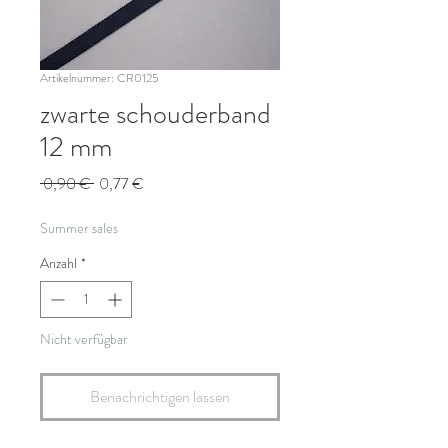
Artikelnummer: CR0125
zwarte schouderband
12 mm
Standardpreis
Sale-
 0,90 € 
0,77 €
Preis
Summer sales
Anzahl
*
Nicht verfügbar
Benachrichtigen lassen