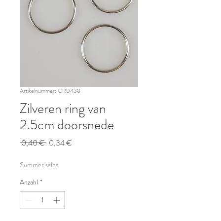
Artikelnummer: CR0438
Zilveren ring van
2.5cm doorsnede
Standardpreis
Sale-
 0,40 € 
0,34 €
Preis
Summer sales
Anzahl
*