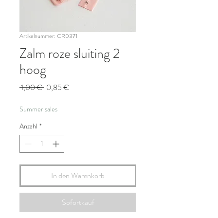
Artikelnummer: CR0371
Zalm roze sluiting 2
hoog
Standardpreis
Sale-
 1,00 € 
0,85 €
Preis
Summer sales
Anzahl
*
In den Warenkorb
Sofortkauf