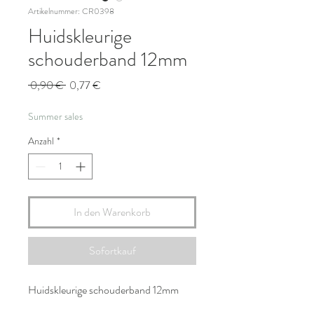
Artikelnummer: CR0398
Huidskleurige
schouderband 12mm
Standardpreis
Sale-
 0,90 € 
0,77 €
Preis
Summer sales
Anzahl
*
In den Warenkorb
Sofortkauf
Huidskleurige schouderband 12mm