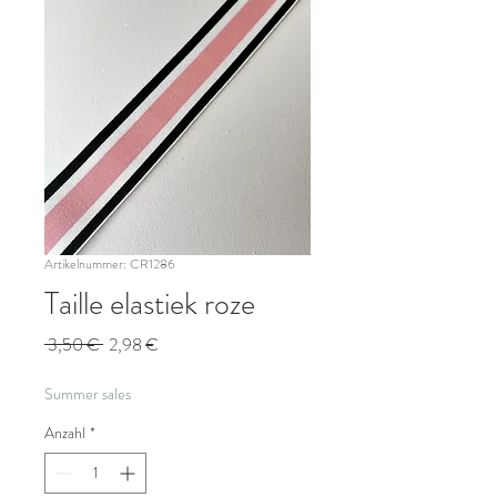
Artikelnummer: CR1286
Taille elastiek roze
Standardpreis
Sale-
 3,50 € 
2,98 €
Preis
Summer sales
Anzahl
*