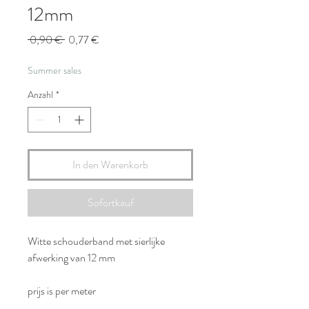
12mm
Standardpreis
Sale-
 0,90 € 
0,77 €
Preis
Summer sales
Anzahl
*
In den Warenkorb
Sofortkauf
Witte schouderband met sierlijke
afwerking van 12 mm
prijs is per meter