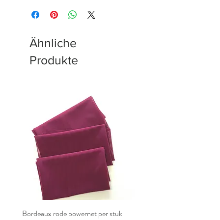
Ähnliche
Produkte
Bordeaux rode powernet per stuk
Bordeaux rode powernet pe