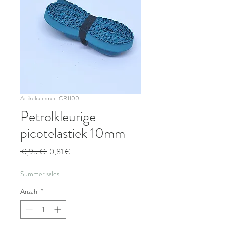
Artikelnummer: CR1100
Petrolkleurige
picotelastiek 10mm
Standardpreis
Sale-
 0,95 € 
0,81 €
Preis
Summer sales
Anzahl
*