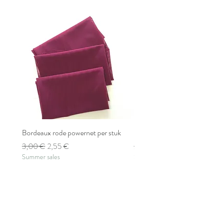
Bordeaux rode powernet per stuk
Bordeaux rode powernet pe
Standardpreis
Sale-Preis
Standardpreis
3,00 €
2,55 €
2,80 €
Summer sales
Summer sales