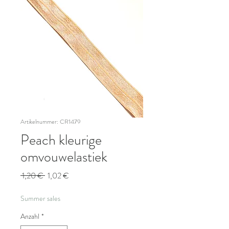
Artikelnummer: CR1479
Peach kleurige
omvouwelastiek
Standardpreis
Sale-
 1,20 € 
1,02 €
Preis
Summer sales
Anzahl
*