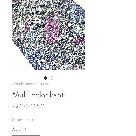
Artikelnummer: CR1325
Multi color kant
Standardpreis
Sale-
 4,80 € 
4,08 €
Preis
Summer sales
Anzahl
*