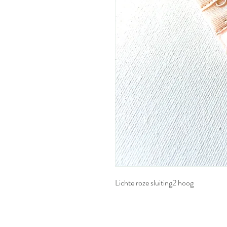
Lichte roze sluiting2 hoog