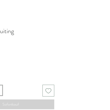
uiting
s
-
Sofortkauf