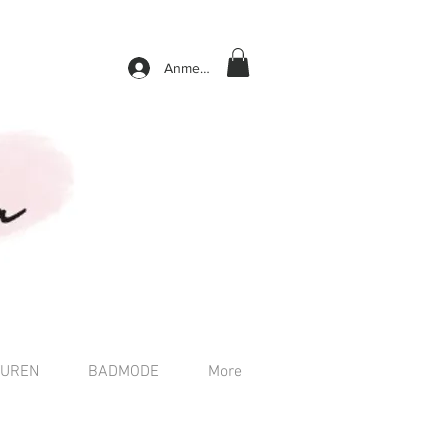
Anmelden
TUREN
BADMODE
More