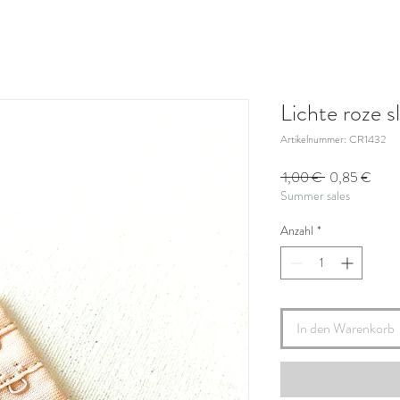
Lichte roze sl
Artikelnummer: CR1432
Standardprei
Sale
 1,00 € 
0,85 €
Summer sales
Preis
Anzahl
*
In den Warenkorb