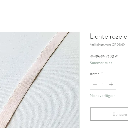
Lichte roze 
Artikelnummer: CR0849
Standardprei
Sale-
 0,95 € 
0,81 €
Summer sales
Preis
Anzahl
*
Nicht verfügbar
Benachri