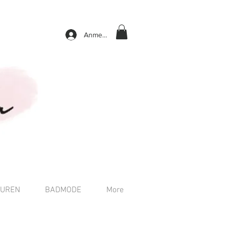
Anmelden
TUREN
BADMODE
More