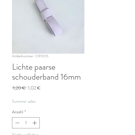
Artikelnummer: CR1005
Lichte paarse
schouderband 16mm
Standardpreis
Sale-
 1,20 € 
1,02 €
Preis
Summer sales
Anzahl
*
Nicht verfügbar