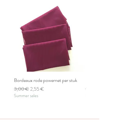
Bordeaux rode powernet per stuk
Bordeaux rode powernet pe
Standardpreis
Sale-Preis
Standardpreis
3,00 €
2,55 €
2,80 €
Summer sales
Summer sales