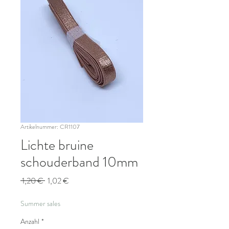
Artikelnummer: CR1107
Lichte bruine
schouderband 10mm
Standardpreis
Sale-
 1,20 € 
1,02 €
Preis
Summer sales
Anzahl
*