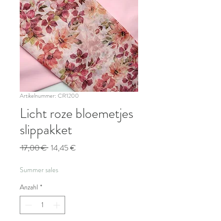
Artikelnummer: CR1200
Licht roze bloemetjes
slippakket
Standardpreis
Sale-
 17,00 € 
14,45 €
Preis
Summer sales
Anzahl
*