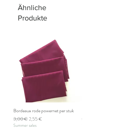
Ähnliche
Produkte
Bordeaux rode powernet per stuk
Bordeaux rode powernet pe
Standardpreis
Sale-Preis
Standardpreis
3,00 €
2,55 €
2,80 €
Summer sales
Summer sales