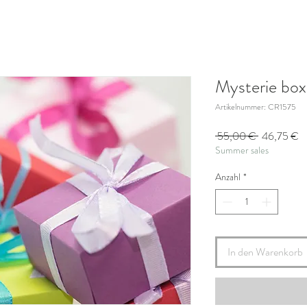
Mysterie box
Artikelnummer: CR1575
Standardpr
S
 55,00 € 
46,75 €
Summer sales
Pr
Anzahl
*
In den Warenkorb