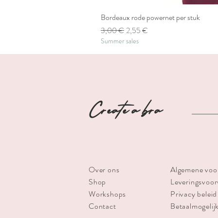
Bordeaux rode powernet per stuk
Standardpreis
Sale-Preis
3,00 €
2,55 €
Summer sales
Create a bra
Over ons
Algemene voo
Shop
Leveringsvoo
Workshops
Privacy beleid
Contact
Betaalmogelij