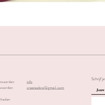
Schnellansicht
Schrijf j
rwaarden
info
rwaarden
createabra@gmail.com
kheden