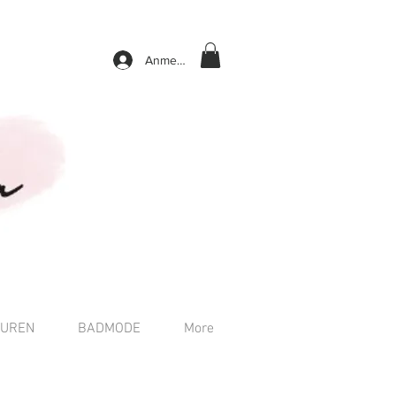
Anmelden
TUREN
BADMODE
More