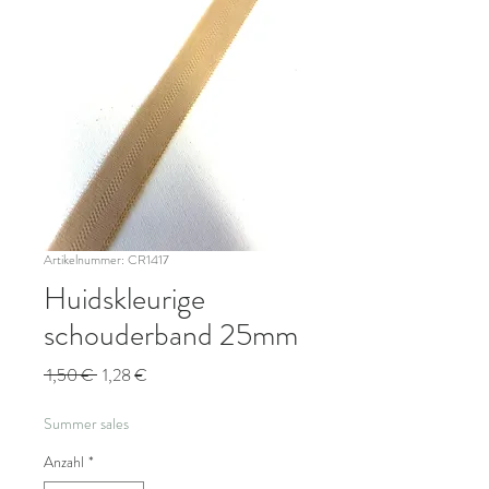
Artikelnummer: CR1417
Huidskleurige
schouderband 25mm
Standardpreis
Sale-
 1,50 € 
1,28 €
Preis
Summer sales
Anzahl
*