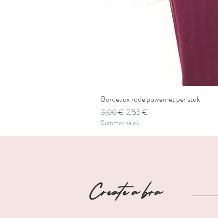
Bordeaux rode powernet per stuk
Standardpreis
Sale-Preis
3,00 €
2,55 €
Summer sales
Create a bra