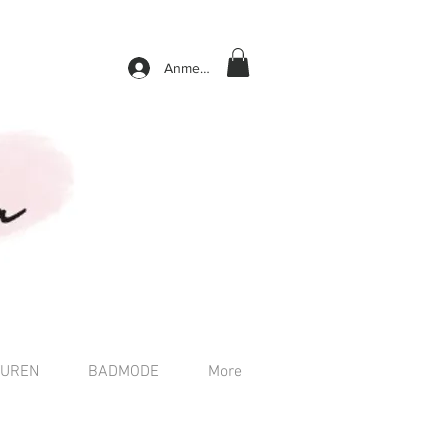
Anmelden
TUREN
BADMODE
More