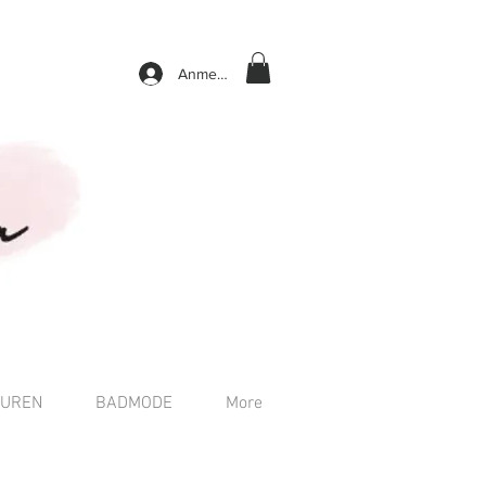
Anmelden
TUREN
BADMODE
More