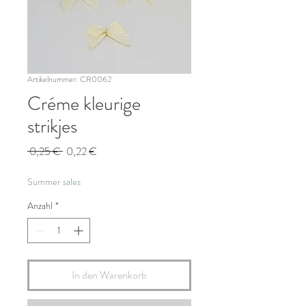
Artikelnummer: CR0062
Créme kleurige
strikjes
Standardpreis
Sale-
 0,25 € 
0,22 €
Preis
Summer sales
Anzahl
*
In den Warenkorb