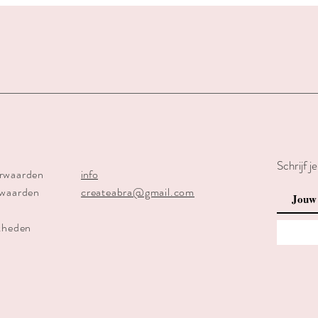
Schrijf j
rwaarden
info
rwaarden
createabra@gmail.com
kheden