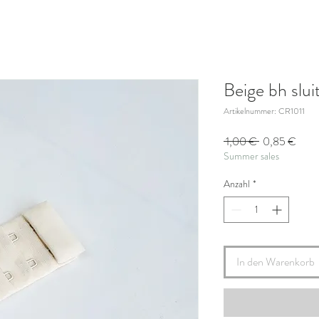
Beige bh slui
Artikelnummer: CR1011
Standardprei
Sale
 1,00 € 
0,85 €
Summer sales
Preis
Anzahl
*
In den Warenkorb