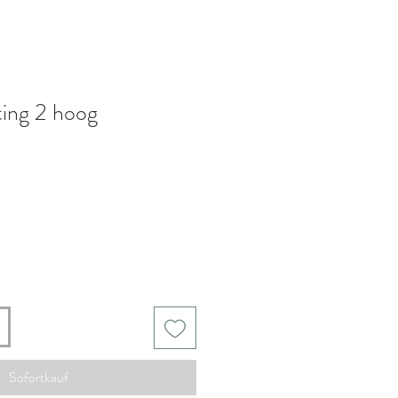
ting 2 hoog
s
-
Sofortkauf