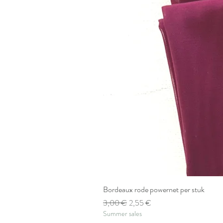
Bordeaux rode powernet per stuk
Standardpreis
Sale-Preis
3,00 €
2,55 €
Summer sales