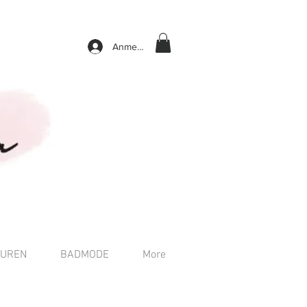
Anmelden
TUREN
BADMODE
More