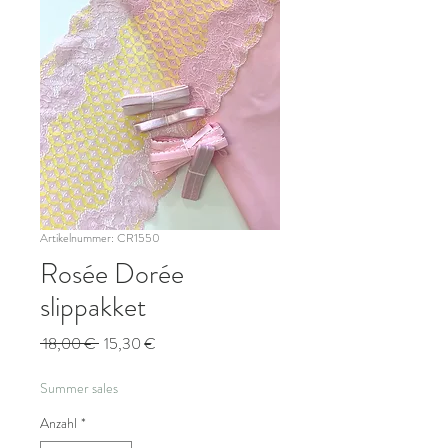
Artikelnummer: CR1550
Rosée Dorée
slippakket
Standardpreis
Sale-
 18,00 € 
15,30 €
Preis
Summer sales
Anzahl
*