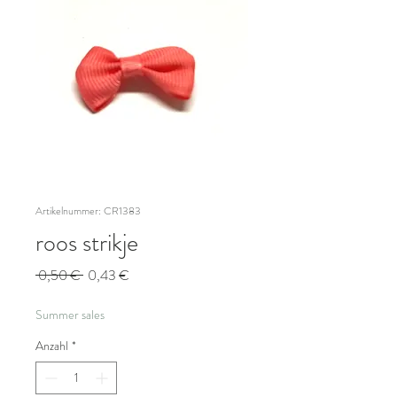
Artikelnummer: CR1383
roos strikje
Standardpreis
Sale-
 0,50 € 
0,43 €
Preis
Summer sales
Anzahl
*