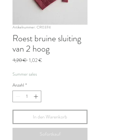
Artikelnummer: CR0374
Roest bruine sluiting
van 2 hoog
Standardpreis
Sale-
 1,20 € 
1,02 €
Preis
Summer sales
Anzahl
*
In den Warenkorb
Sofortkauf