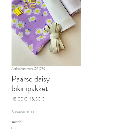
Artikelnummer: CR1270
Paarse daisy
bikinipakket
Standardpreis
Sale-
 18,00 € 
15,30 €
Preis
Summer sales
Anzahl
*