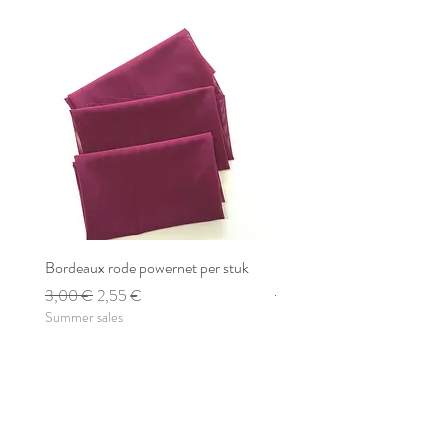
Bordeaux rode powernet per stuk
Bordeaux rode powernet pe
Standardpreis
Sale-Preis
Standardpreis
3,00 €
2,55 €
2,80 €
Summer sales
Summer sales