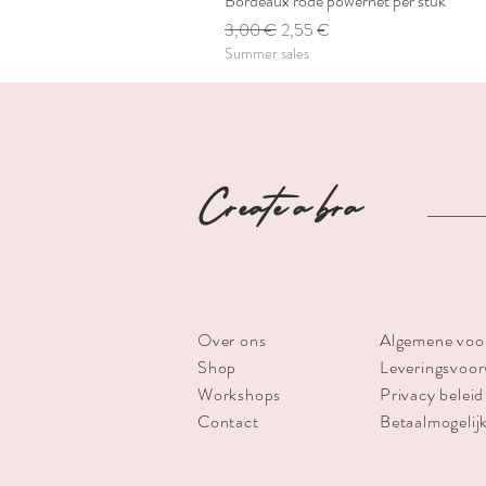
Bordeaux rode powernet per stuk
Standardpreis
Sale-Preis
3,00 €
2,55 €
Summer sales
Create a bra
Over ons
Algemene voo
Shop
Leveringsvoo
Workshops
Privacy beleid
Contact
Betaalmogelij