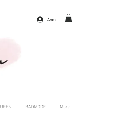
Anmelden
TUREN
BADMODE
More