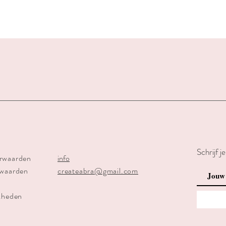
Schrijf j
rwaarden
info
rwaarden
createabra@gmail.com
kheden