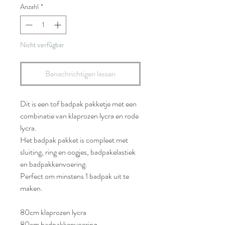
Anzahl
*
Nicht verfügbar
Benachrichtigen lassen
Dit is een tof badpak pakketje met een
combinatie van klaprozen lycra en rode
lycra.
Het badpak pakket is compleet met
sluiting, ring en oogjes, badpakelastiek
en badpakkenvoering.
Perfect om minstens 1 badpak uit te
maken.
80cm klaprozen lycra
80cm badpakkenvoering