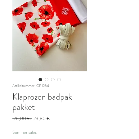
Artikelnummer: CR1254
Klaprozen badpak
pakket
Standardpreis
Sale-
 28,00 € 
23,80 €
Preis
Summer sales