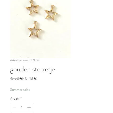
Artikelnummer: CR1396
gouden sterretje
Standardpreis
Sale-
 0,50 € 
0,43 €
Preis
Summer sales
Anzahl
*