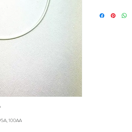
m
 95A, 100AA