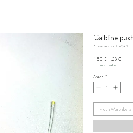
Galbline pus
Artikelnummer: CR1262
Standardpreis
Sale-
 1,50 € 
1,28 €
Summer sales
Preis
Anzahl
*
In den Warenkorb