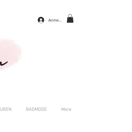
Anmelden
TUREN
BADMODE
More