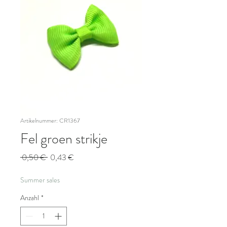
Artikelnummer: CR1367
Fel groen strikje
Standardpreis
Sale-
 0,50 € 
0,43 €
Preis
Summer sales
Anzahl
*