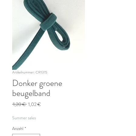
Artikelnummer: CR1315
Donker groene
beugelband
Standardpreis
Sale-
 1,20 € 
1,02 €
Preis
Summer sales
Anzahl
*