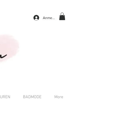
Anmelden
TUREN
BADMODE
More