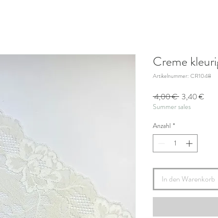
Creme kleuri
Artikelnummer: CR1048
Standardprei
Sale
 4,00 € 
3,40 €
Summer sales
Prei
Anzahl
*
In den Warenkorb