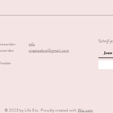
Schrijf j
rwaarden
info
rwaarden
createabra@gmail.com
kheden
© 2023 by Life Etc. Proudly created with
Wix.com