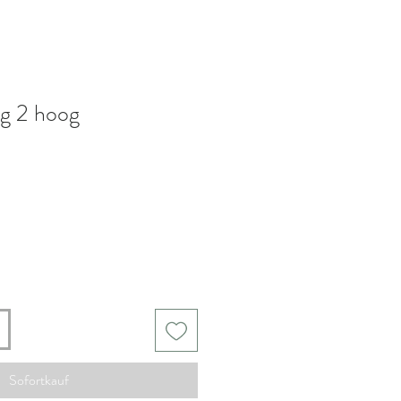
ng 2 hoog
s
-
Sofortkauf