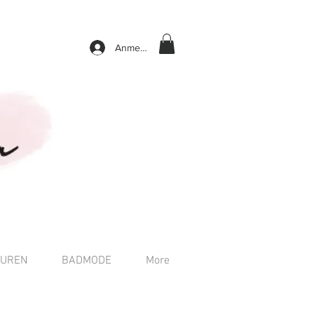
Anmelden
TUREN
BADMODE
More