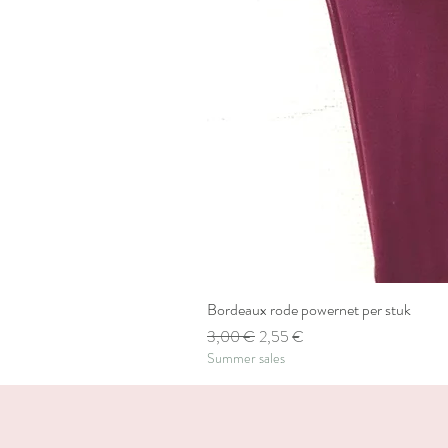
Bordeaux rode powernet per stuk
Standardpreis
Sale-Preis
3,00 €
2,55 €
Summer sales