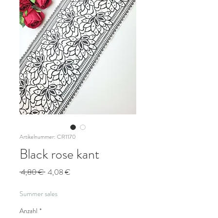
Artikelnummer: CR1170
Black rose kant
Standardpreis
Sale-
 4,80 € 
4,08 €
Preis
Summer sales
Anzahl
*