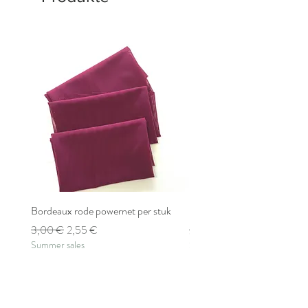
Bordeaux rode powernet per stuk
Bordeaux rode powernet pe
Standardpreis
Sale-Preis
Standardpreis
3,00 €
2,55 €
2,80 €
Summer sales
Summer sales