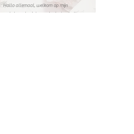
Hallo allemaal, welkom op mijn
webshop, de plek voor leuke inspiratie en
materialen om je eigen lingerie te maken.
Ik ben Myriam .....
Lees meer...
Create a bra
Algemene voorwaarden
Over ons
Leveringsvoorwaarden
Shop
Privacy beleid
Workshops
Betaalmogelijkheden